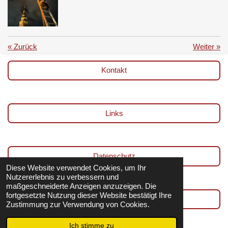
«
Zurück
Weiter
»
Kontakt
Links
Datenschutz
Diese Website verwendet Cookies, um Ihr
Nutzererlebnis zu verbessern und
maßgeschneiderte Anzeigen anzuzeigen. Die
fortgesetzte Nutzung dieser Website bestätigt Ihre
Impressum
Zustimmung zur Verwendung von Cookies.
© 2024 - 2026 Brannaburger Feuerwehr
Ich stimme zu