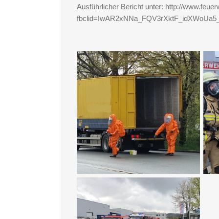
Ausführlicher Bericht unter:
http://www.feuer
fbclid=IwAR2xNNa_FQV3rXktF_idXWoUa