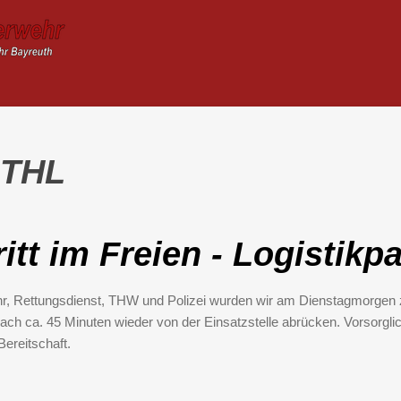
 THL
itt im Freien - Logistikp
hr, Rettungsdienst, THW und Polizei wurden wir am Dienstagmorgen z
nach ca. 45 Minuten wieder von der Einsatzstelle abrücken. Vorsorgl
ereitschaft.