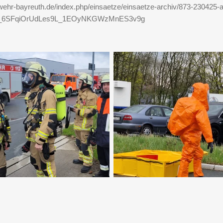
wehr-bayreuth.de/index.php/einsaetze/einsaetze-archiv/873-230425-
5_6SFqiOrUdLes9L_1EOyNKGWzMnES3v9g