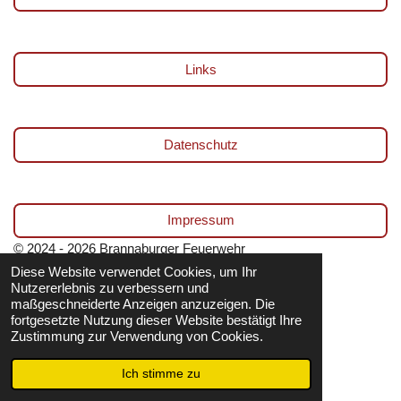
Links
Datenschutz
Impressum
© 2024 - 2026 Brannaburger Feuerwehr
Diese Website verwendet Cookies, um Ihr
Mit Unterstützung von
Webador
Nutzererlebnis zu verbessern und
maßgeschneiderte Anzeigen anzuzeigen. Die
fortgesetzte Nutzung dieser Website bestätigt Ihre
Zustimmung zur Verwendung von Cookies.
Ich stimme zu